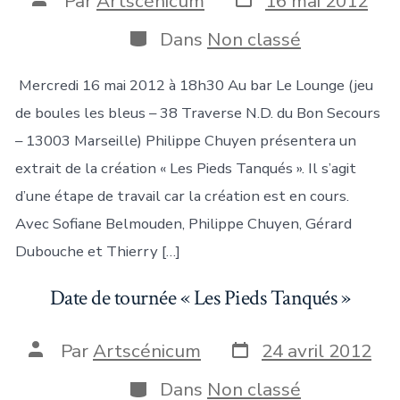
Par
Artscénicum
16 mai 2012
de
de
publication
la
Catégories
Dans
Non classé
publication
Mercredi 16 mai 2012 à 18h30 Au bar Le Lounge (jeu
de boules les bleus – 38 Traverse N.D. du Bon Secours
– 13003 Marseille) Philippe Chuyen présentera un
extrait de la création « Les Pieds Tanqués ». Il s’agit
d’une étape de travail car la création est en cours.
Avec Sofiane Belmouden, Philippe Chuyen, Gérard
Dubouche et Thierry […]
Date de tournée « Les Pieds Tanqués »
Date
Auteur
Par
Artscénicum
24 avril 2012
de
de
publication
la
Catégories
Dans
Non classé