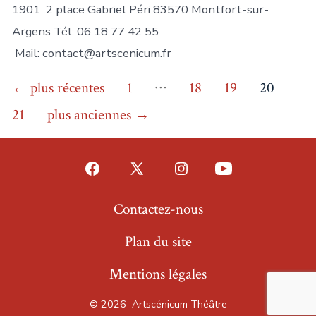
1901 2 place Gabriel Péri 83570 Montfort-sur-
Argens Tél: 06 18 77 42 55
Mail: contact@artscenicum.fr
Pagination
…
←
plus récentes
1
18
19
20
des
21
plus anciennes
→
publications
Open
Open
Open
Open
Facebook
X
Instagram
YouTube
Contactez-nous
in
in
in
in
Plan du site
a
a
a
a
new
new
new
new
Mentions légales
tab
tab
tab
tab
© 2026
Artscénicum Théâtre