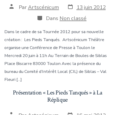
Date
Auteur
Par
Artscénicum
13 juin 2012
de
de
publication
la
Catégories
Dans
Non classé
publication
Dans le cadre de sa Tournée 2012 pour sa nouvelle
création : Les Pieds Tanqués. Artscénicum Théâtre
organise une Conférence de Presse à Toulon le
Mercredi 20 juin à 11h Au Terrain de Boules de Siblas
Place Biscarre 83000 Toulon Avec la présence du
bureau du Comité d’Intérêt Local (CIL) de Siblas – Val
Fleuri […]
Présentation « Les Pieds Tanqués » à La
Réplique
Date
Auteur