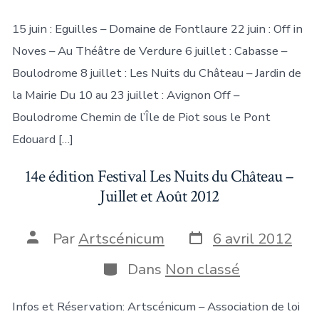
publication
15 juin : Eguilles – Domaine de Fontlaure 22 juin : Off in
Noves – Au Théâtre de Verdure 6 juillet : Cabasse –
Boulodrome 8 juillet : Les Nuits du Château – Jardin de
la Mairie Du 10 au 23 juillet : Avignon Off –
Boulodrome Chemin de l’Île de Piot sous le Pont
Edouard […]
14e édition Festival Les Nuits du Château –
Juillet et Août 2012
Date
Auteur
Par
Artscénicum
6 avril 2012
de
de
publication
la
Catégories
Dans
Non classé
publication
Infos et Réservation: Artscénicum – Association de loi