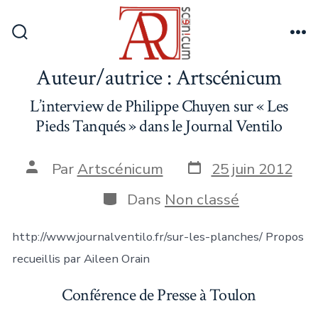
Aller
au
Bascule
Me
contenu
Rechercher
Auteur/autrice :
Artscénicum
L’interview de Philippe Chuyen sur « Les
Pieds Tanqués » dans le Journal Ventilo
Date
Auteur
Par
Artscénicum
25 juin 2012
de
de
publication
la
Catégories
Dans
Non classé
publication
http://www.journalventilo.fr/sur-les-planches/ Propos
recueillis par Aileen Orain
Conférence de Presse à Toulon