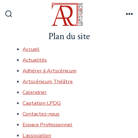
Aller
au
Bascule
Me
contenu
Rechercher
Plan du site
Accueil
Actualités
Adhérer à Artscénicum
Artscénicum Théâtre
Calendrier
Captation LPDG
Contactez-nous
Espace Professionnel
L’association