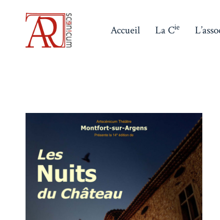
Aller
au
ie
Accueil
La C
L’asso
contenu