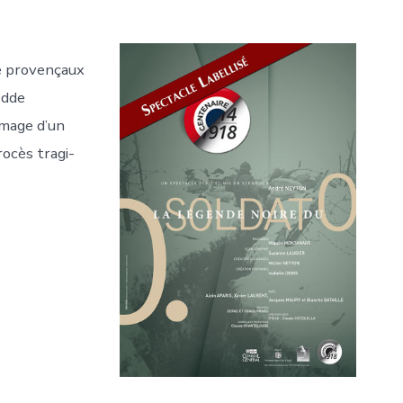
de provençaux
Odde
image d’un
ocès tragi-