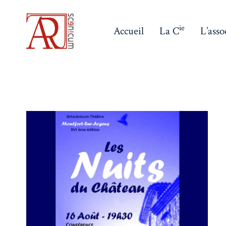
Aller
au
ie
Accueil
La C
L’asso
contenu