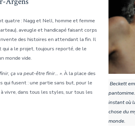
ur-Argens
 sont quatre : Nagg et Nell, homme et femme
rteau), aveugle et handicapé faisant corps
invente des histoires en attendant la fin. Il
et qui a le projet, toujours reporté, de le
’un monde vide.
 finir, ça va peut-être finir… »
. À la place des
 qui fusent : une partie sans but, pour le
Beckett emp
nt à vivre, dans tous les styles, sur tous les
pantomime. 
instant où l
chose du my
monde.