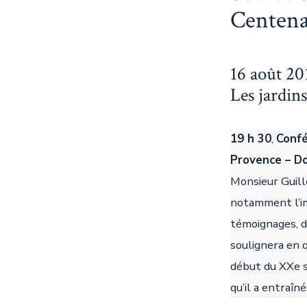
Centena
16 août 20
Les jardin
19 h 30
,
Confé
Provence – Do
Monsieur Guill
notamment l’im
témoignages, d
soulignera en q
début du XXe s
qu’il a entraîné