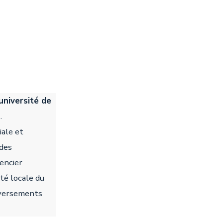
université de
)
.
iale et
 des
encier
été locale du
leversements