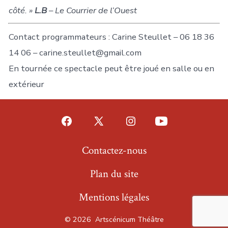
côté. »
L.B
– Le Courrier de l’Ouest
Contact programmateurs : Carine Steullet – 06 18 36
14 06 – carine.steullet@gmail.com
En tournée ce spectacle peut être joué en salle ou en
extérieur
Open
Open
Open
Open
Facebook
X
Instagram
YouTube
Contactez-nous
in
in
in
in
Plan du site
a
a
a
a
new
new
new
new
Mentions légales
tab
tab
tab
tab
© 2026
Artscénicum Théâtre