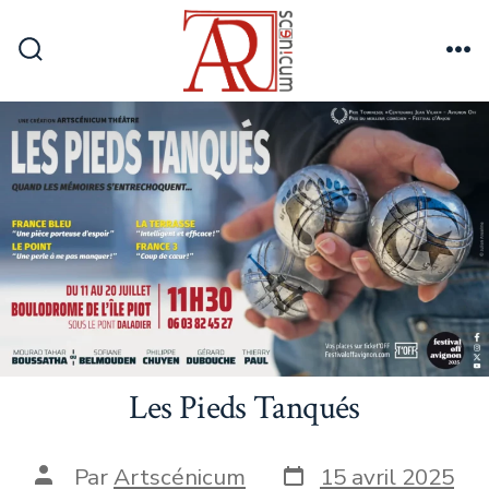
Aller
au
Bascule
Me
contenu
Rechercher
Les Pieds Tanqués
Date
Auteur
Par
Artscénicum
15 avril 2025