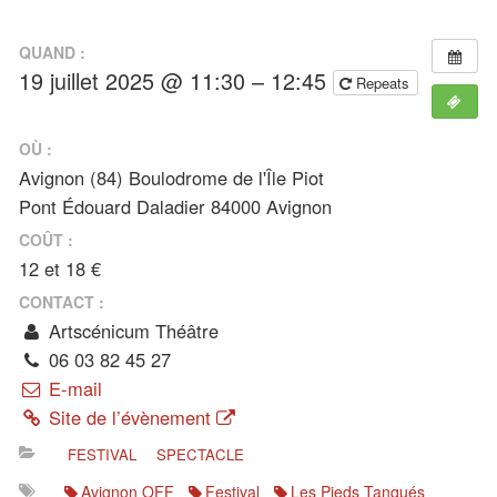
de
de
publication
la
publication
QUAND :
19 juillet 2025 @ 11:30 – 12:45
Repeats
OÙ :
Avignon (84) Boulodrome de l'Île Piot
Pont Édouard Daladier 84000 Avignon
COÛT :
12 et 18 €
CONTACT :
Artscénicum Théâtre
06 03 82 45 27
E-mail
Site de l’évènement
FESTIVAL
SPECTACLE
Avignon OFF
Festival
Les Pieds Tanqués