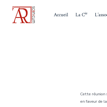
Aller
au
ie
Accueil
La C
L’asso
contenu
Cette réunion s
en faveur de la