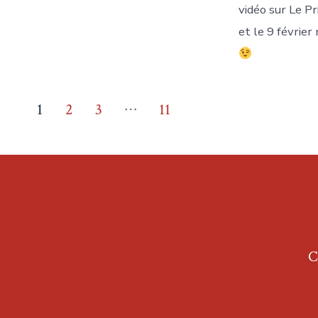
vidéo sur Le P
et le 9 févrie
Pagination
…
1
2
3
11
des
publications
C