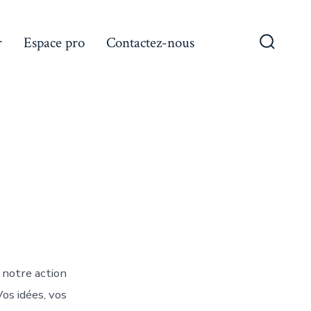
r
Espace pro
Contactez-nous
Bascule
Recher
r notre action
Vos idées, vos