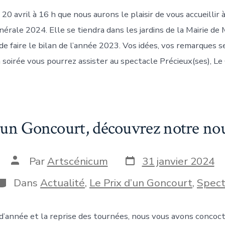
 20 avril à 16 h que nous aurons le plaisir de vous accueillir 
rale 2024. Elle se tiendra dans les jardins de la Mairie de
 de faire le bilan de l’année 2023. Vos idées, vos remarques s
 soirée vous pourrez assister au spectacle Précieux(ses), L
’un Goncourt, découvrez notre no
Date
Auteur
Par
Artscénicum
31 janvier 2024
de
de
publication
la
Catégories
Dans
Actualité
,
Le Prix d’un Goncourt
,
Spect
publication
d’année et la reprise des tournées, nous vous avons concoc