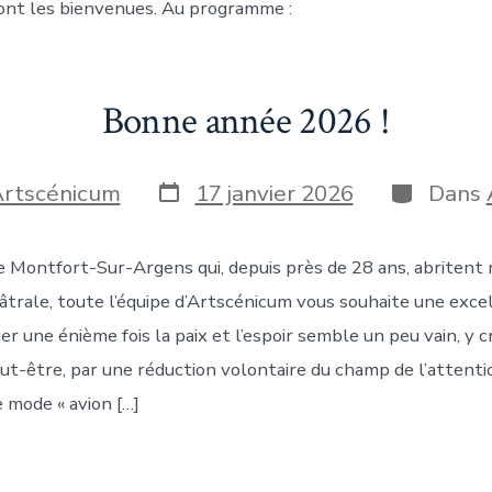
ont les bienvenues. Au programme :
Bonne année 2026 !
Date
Catégorie
rtscénicum
17 janvier 2026
Dans
de
publication
ion
e Montfort-Sur-Argens qui, depuis près de 28 ans, abritent 
âtrale, toute l’équipe d’Artscénicum vous souhaite une exc
er une énième fois la paix et l’espoir semble un peu vain, y c
ut-être, par une réduction volontaire du champ de l’attentio
e mode « avion […]