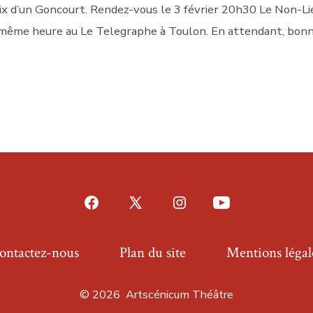
rix d’un Goncourt. Rendez-vous le 3 février 20h30 Le Non-Li
r même heure au Le Telegraphe à Toulon. En attendant, bon
Open
Open
Open
Open
Facebook
X
Instagram
YouTube
ontactez-nous
Plan du site
Mentions légal
in
in
in
in
a
a
a
a
© 2026
Artscénicum Théâtre
new
new
new
new