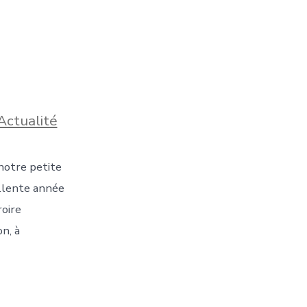
s
Actualité
notre petite
ellente année
roire
n, à