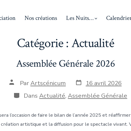
ciation
Nos créations
Les Nuits…
Calendrie
Catégorie :
Actualité
Assemblée Générale 2026
Date
Auteur
Par
Artscénicum
16 avril 2026
de
de
publication
la
Catégories
Dans
Actualité
,
Assemblée Générale
publication
era l’occasion de faire le bilan de l’année 2025 et réaffirme
 création artistique et la diffusion pour le spectacle vivant. 