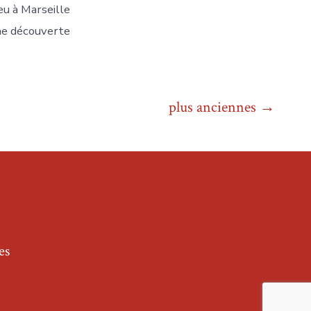
eu à Marseille
ne découverte
plus anciennes
→
es