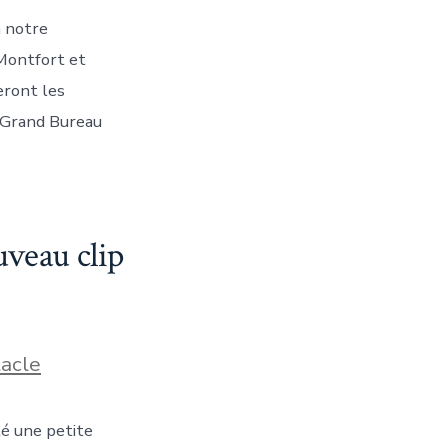
à notre
 Montfort et
eront les
e Grand Bureau
uveau clip
acle
té une petite