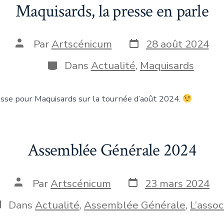
Maquisards, la presse en parle
Date
Auteur
Par
Artscénicum
28 août 2024
de
de
publication
la
Catégories
Dans
Actualité
,
Maquisards
publication
esse pour Maquisards sur la tournée d’août 2024.
Assemblée Générale 2024
Date
Auteur
Par
Artscénicum
23 mars 2024
de
de
publication
la
atégories
Dans
Actualité
,
Assemblée Générale
,
L’assoc
publication