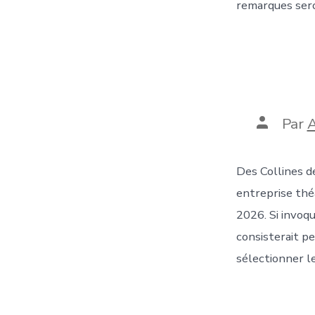
remarques ser
Auteur
Par
A
de
la
publicat
Des Collines d
entreprise thé
2026. Si invoqu
consisterait pe
sélectionner l