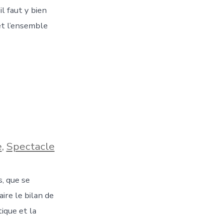
l faut y bien
 et l’ensemble
e
,
Spectacle
s, que se
ire le bilan de
tique et la