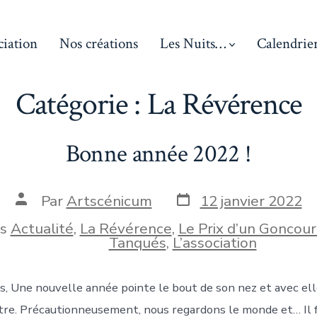
ciation
Nos créations
Les Nuits…
Calendrie
Catégorie :
La Révérence
Bonne année 2022 !
Date
Auteur
Par
Artscénicum
12 janvier 2022
de
de
publication
la
ns
Actualité
,
La Révérence
,
Le Prix d’un Goncour
ies
publication
Tanqués
,
L’association
)s, Une nouvelle année pointe le bout de son nez et avec el
tre. Précautionneusement, nous regardons le monde et… Il f