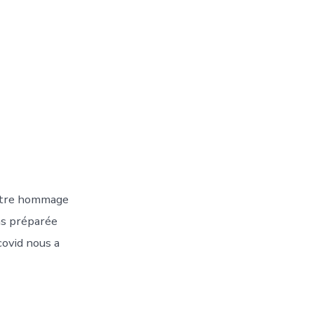
notre hommage
ns préparée
covid nous a