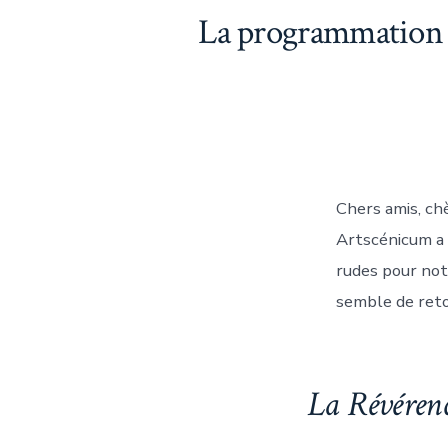
La programmation d
Chers amis, chè
Artscénicum a 
rudes pour not
semble de reto
La Révéren