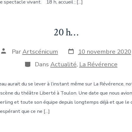
le spectacle vivant. 18 h, accueil ; […]
20 h…
Date
Auteur
Par
Artscénicum
10 novembre 2020
de
de
publication
la
Catégories
Dans
Actualité
,
La Révérence
publication
ideau aurait du se lever à l’instant même sur La Révérence, 
la scène du théâtre Liberté à Toulon. Une date que nous avio
erling et toute son équipe depuis longtemps déjà et que le 
 espérant que ce ne […]