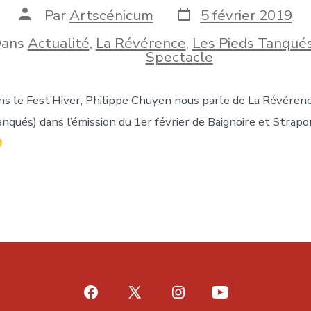
Date
Auteur
Par
Artscénicum
5 février 2019
de
de
publication
la
ans
Actualité
,
La Révérence
,
Les Pieds Tanqué
ies
publication
Spectacle
ns le Fest’Hiver, Philippe Chuyen nous parle de La Révérenc
nqués) dans l’émission du 1er février de Baignoire et Strapo
Open
Open
Open
Open