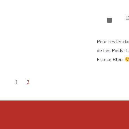
D
Catégor
Pour rester da
de Les Pieds Ta
France Bleu.
Pagination
1
2
des
publications