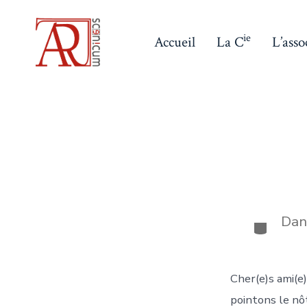
Aller
au
ie
Accueil
La C
L’asso
contenu
Da
Catégor
Cher(e)s ami(e
pointons le nô