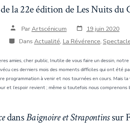
e la 22e édition de Les Nuits du C
Date
Auteur
Par
Artscénicum
19 juin 2020
de
de
publication
la
Catégories
Dans
Actualité
,
La Révérence
,
Spectacl
publication
res amies, cher public, Inutile de vous faire un dessin, notre
vécu ces derniers mois des moments difficiles qui ont été p
re programmation à venir et nos tournées en cours. Mais la v
ur et l’espoir revient ; même si toutefois nous comprenons b
ce
dans
Baignoire et Strapontins
sur F