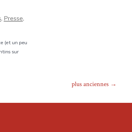
s
,
Presse
,
e (et un peu
ntins sur
plus anciennes
→