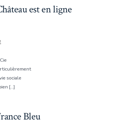
hâteau est en ligne
e
 Cie
articulièrement
ie sociale
ien […]
rance Bleu