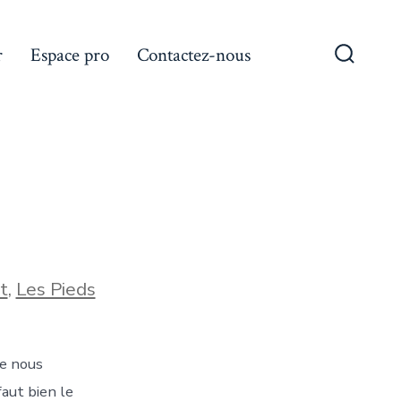
r
Espace pro
Contactez-nous
Bascule
Recher
t
,
Les Pieds
le nous
aut bien le