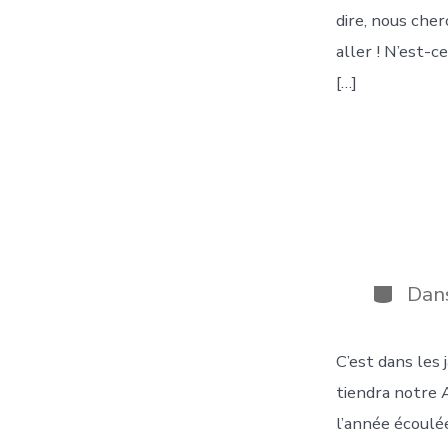
dire, nous cher
aller ! N’est-c
[…]
Catégor
Dan
C’est dans les 
tiendra notre 
l’année écoulée