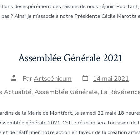
chons désespérément des raisons de nous réjouir. Pourtant, i
e pas ? Ainsi, je m’associe à notre Présidente Cécile Marotta
Assemblée Générale 2021
Date
Auteur
Par
Artscénicum
14 mai 2021
de
de
publication
la
ies
s
Actualité
,
Assemblée Générale
,
La Révérenc
publication
jardins de la Mairie de Montfort, le samedi 22 mai à 18 heure
Assemblée générale 2021. Cette réunion sera l’occasion de fa
 et de réaffirmer notre action en faveur de la création artis